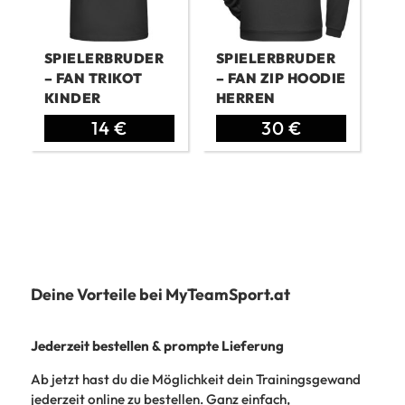
SPIELERBRUDER
SPIELERBRUDER
– FAN TRIKOT
– FAN ZIP HOODIE
KINDER
HERREN
Ursprünglicher
Aktueller
Ursprünglicher
Aktueller
14
€
30
€
Preis
Preis
Preis
Preis
war:
ist:
war:
ist:
14,68 €
14 €.
39,28 €
30 €.
Deine Vorteile bei MyTeamSport.at
Jederzeit bestellen & prompte Lieferung
Ab jetzt hast du die Möglichkeit dein Trainingsgewand
jederzeit online zu bestellen. Ganz einfach,